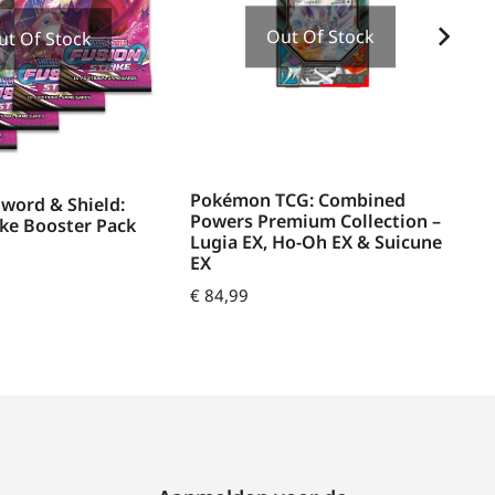
Out Of Stock
ut Of Stock
Pokémon TCG: Combined
word & Shield:
Powers Premium Collection –
Po
ike Booster Pack
Lugia EX, Ho-Oh EX & Suicune
As
EX
Ch
€
84,99
€
1