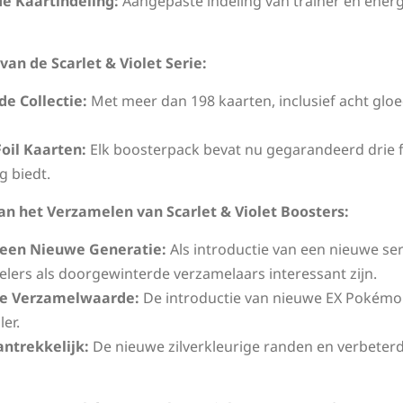
e Kaartindeling:
Aangepaste indeling van trainer en energ
an de Scarlet & Violet Serie:
de Collectie:
Met meer dan 198 kaarten, inclusief acht glo
Foil Kaarten:
Elk boosterpack bevat nu gegarandeerd drie f
g biedt.
an het Verzamelen van Scarlet & Violet Boosters:
 een Nieuwe Generatie:
Als introductie van een nieuwe ser
lers als doorgewinterde verzamelaars interessant zijn.
e Verzamelwaarde:
De introductie van nieuwe EX Pokémon
er.
antrekkelijk:
De nieuwe zilverkleurige randen en verbeter