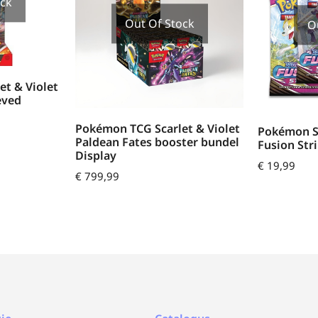
ock
Out Of Stock
O
t & Violet
eved
Pokémon TCG Scarlet & Violet
Pokémon S
Paldean Fates booster bundel
Fusion Str
Display
€
19,99
€
799,99