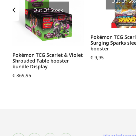
Out Of St
Out Of Stock
Pokémon TCG Scarle
Surging Sparks sle
x
booster
Pokémon TCG Scarlet & Violet
€
9,95
Shrouded Fable booster
bundle Display
€
369,95