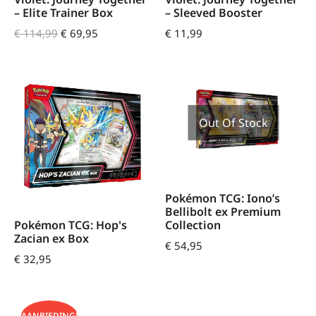
– Elite Trainer Box
– Sleeved Booster
€
114,99
€
69,95
€
11,99
Out Of Stock
Pokémon TCG: Iono’s
Bellibolt ex Premium
Collection
Pokémon TCG: Hop's
Zacian ex Box
€
54,95
€
32,95
AANBIEDING!