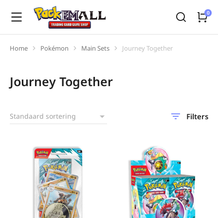
Home
Pokémon
Main Sets
Journey Together
Je bent hier:
Journey Together
Filters