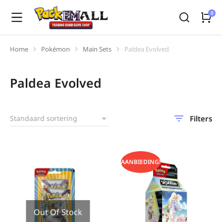
Home
Pokémon
Main Sets
Paldea Evolved
Je bent hier:
Paldea Evolved
Filters
AANBIEDING!
Out Of Stock