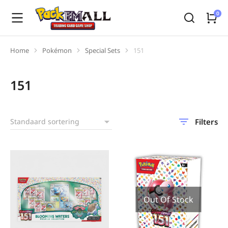
Home
Pokémon
Special Sets
151
Je bent hier:
151
Filters
Out Of Stock